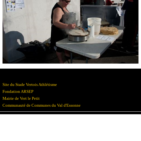
Résultats
Devenez bénévoles
Partenaires
Photos
▼
Site du Stade Vertois Athlétisme
Fondation ARSEP
Mairie de Vert le Petit
Communauté de Communes du Val d'Essonne