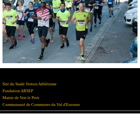
Résultats
Devenez bénévoles
Partenaires
Photos
▼
Site du Stade Vertois Athlétisme
Fondation ARSEP
Mairie de Vert le Petit
Communauté de Communes du Val d'Essonne