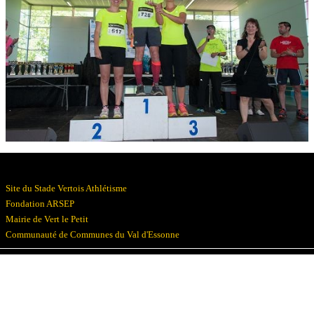
Résultats
Devenez bénévoles
Partenaires
Photos
▼
Site du Stade Vertois Athlétisme
Fondation ARSEP
Mairie de Vert le Petit
Communauté de Communes du Val d'Essonne