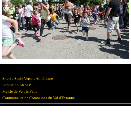
Résultats
Devenez bénévoles
Partenaires
Photos
▼
Site du Stade Vertois Athlétisme
Fondation ARSEP
Mairie de Vert le Petit
Communauté de Communes du Val d'Essonne