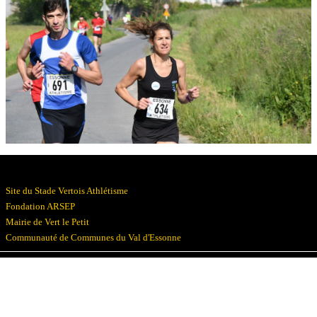
Résultats
Devenez bénévoles
Partenaires
Photos
▼
Site du Stade Vertois Athlétisme
Fondation ARSEP
Mairie de Vert le Petit
Communauté de Communes du Val d'Essonne