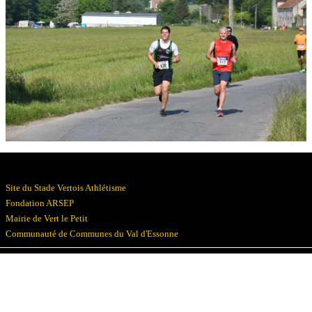
Résultats
Devenez bénévoles
Partenaires
Photos
▼
Site du Stade Vertois Athlétisme
Fondation ARSEP
Mairie de Vert le Petit
Communauté de Communes du Val d'Essonne