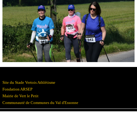
Résultats
Devenez bénévoles
Partenaires
Photos
▼
Site du Stade Vertois Athlétisme
Fondation ARSEP
Mairie de Vert le Petit
Communauté de Communes du Val d'Essonne