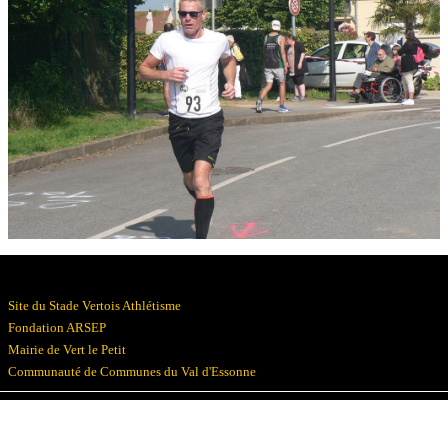
Résultats
Devenez bénévoles
Partenaires
Photos
▼
Site du Stade Vertois Athlétisme
Fondation ARSEP
Mairie de Vert le Petit
Communauté de Communes du Val d'Essonne