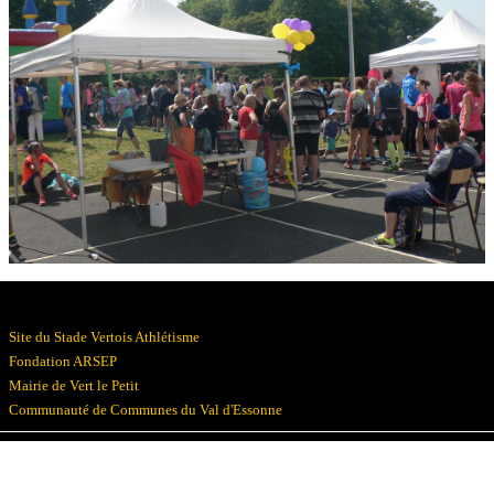
Résultats
Devenez bénévoles
Partenaires
Photos
▼
Site du Stade Vertois Athlétisme
Fondation ARSEP
Mairie de Vert le Petit
Communauté de Communes du Val d'Essonne