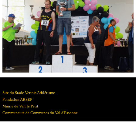
Résultats
Devenez bénévoles
Partenaires
Photos
▼
Site du Stade Vertois Athlétisme
Fondation ARSEP
Mairie de Vert le Petit
Communauté de Communes du Val d'Essonne