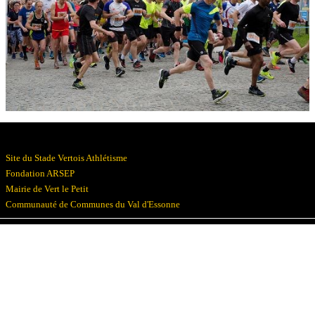
Résultats
Devenez bénévoles
Partenaires
Photos
▼
Site du Stade Vertois Athlétisme
Fondation ARSEP
Mairie de Vert le Petit
Communauté de Communes du Val d'Essonne