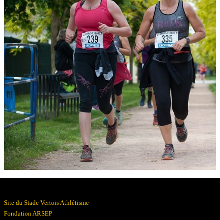
Résultats
Devenez bénévoles
Partenaires
Photos
▼
Site du Stade Vertois Athlétisme
Fondation ARSEP