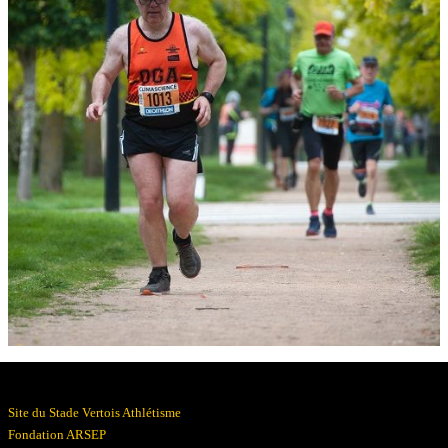
Résultats
Devenez bénévoles
Partenaires
Photos
▼
Site du Stade Vertois Athlétisme
Fondation ARSEP