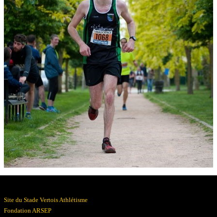
Résultats
Devenez bénévoles
Partenaires
Photos
▼
Site du Stade Vertois Athlétisme
Fondation ARSEP