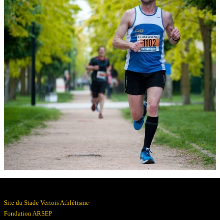
Résultats
Devenez bénévoles
Partenaires
Photos
▼
Site du Stade Vertois Athlétisme
Fondation ARSEP