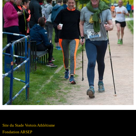
Résultats
Devenez bénévoles
Partenaires
Photos
▼
Site du Stade Vertois Athlétisme
Fondation ARSEP