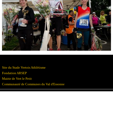
Résultats
Devenez bénévoles
Partenaires
Photos
▼
Site du Stade Vertois Athlétisme
Fondation ARSEP
Mairie de Vert le Petit
Communauté de Communes du Val d'Essonne