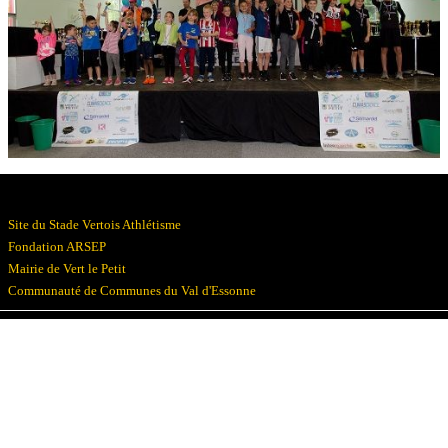
Résultats
Devenez bénévoles
Partenaires
Photos
▼
Site du Stade Vertois Athlétisme
Fondation ARSEP
Mairie de Vert le Petit
Communauté de Communes du Val d'Essonne