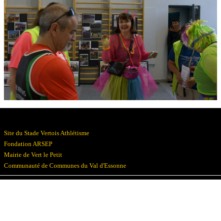
Résultats
Devenez bénévoles
Partenaires
Photos
▼
Site du Stade Vertois Athlétisme
Fondation ARSEP
Mairie de Vert le Petit
Communauté de Communes du Val d'Essonne