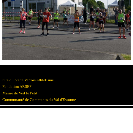
Résultats
Devenez bénévoles
Partenaires
Photos
▼
Site du Stade Vertois Athlétisme
Fondation ARSEP
Mairie de Vert le Petit
Communauté de Communes du Val d'Essonne