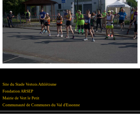
Résultats
Devenez bénévoles
Partenaires
Photos
▼
Site du Stade Vertois Athlétisme
Fondation ARSEP
Mairie de Vert le Petit
Communauté de Communes du Val d'Essonne