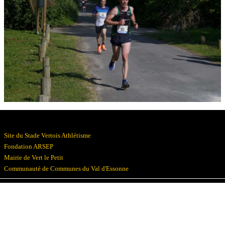
Résultats
Devenez bénévoles
Partenaires
Photos
▼
Site du Stade Vertois Athlétisme
Fondation ARSEP
Mairie de Vert le Petit
Communauté de Communes du Val d'Essonne