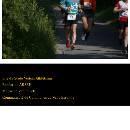
Résultats
Devenez bénévoles
Partenaires
Photos
▼
Site du Stade Vertois Athlétisme
Fondation ARSEP
Mairie de Vert le Petit
Communauté de Communes du Val d'Essonne