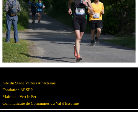
Résultats
Devenez bénévoles
Partenaires
Photos
▼
Site du Stade Vertois Athlétisme
Fondation ARSEP
Mairie de Vert le Petit
Communauté de Communes du Val d'Essonne