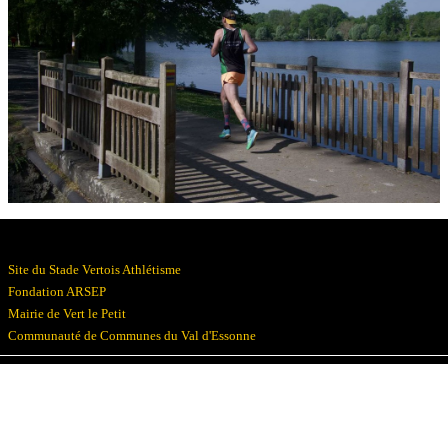
Résultats
Devenez bénévoles
Partenaires
Photos
▼
Site du Stade Vertois Athlétisme
Fondation ARSEP
Mairie de Vert le Petit
Communauté de Communes du Val d'Essonne