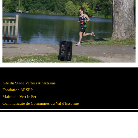
Résultats
Devenez bénévoles
Partenaires
Photos
▼
Site du Stade Vertois Athlétisme
Fondation ARSEP
Mairie de Vert le Petit
Communauté de Communes du Val d'Essonne