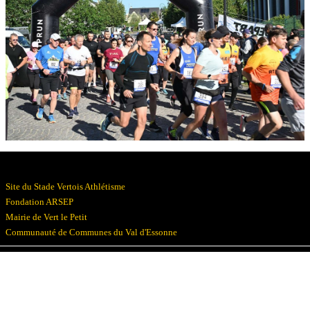
Résultats
Devenez bénévoles
Partenaires
Photos
▼
Site du Stade Vertois Athlétisme
Fondation ARSEP
Mairie de Vert le Petit
Communauté de Communes du Val d'Essonne