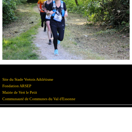
Résultats
Devenez bénévoles
Partenaires
Photos
▼
Site du Stade Vertois Athlétisme
Fondation ARSEP
Mairie de Vert le Petit
Communauté de Communes du Val d'Essonne