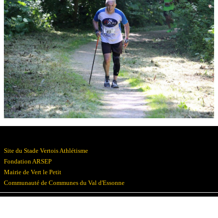
Résultats
Devenez bénévoles
Partenaires
Photos
▼
Site du Stade Vertois Athlétisme
Fondation ARSEP
Mairie de Vert le Petit
Communauté de Communes du Val d'Essonne