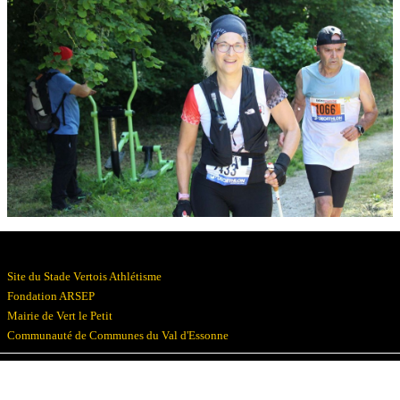
Résultats
Devenez bénévoles
Partenaires
Photos
▼
Site du Stade Vertois Athlétisme
Fondation ARSEP
Mairie de Vert le Petit
Communauté de Communes du Val d'Essonne