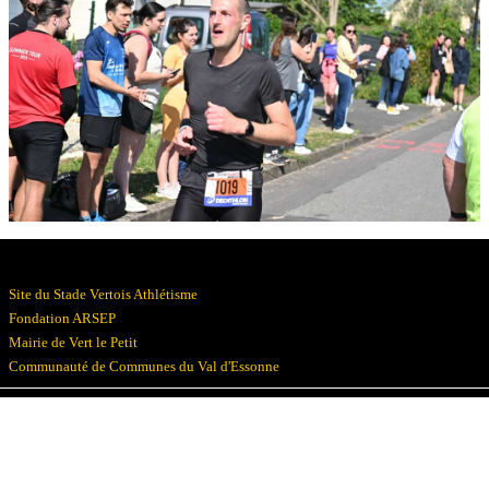
Résultats
Devenez bénévoles
Partenaires
Photos
▼
Site du Stade Vertois Athlétisme
Fondation ARSEP
Mairie de Vert le Petit
Communauté de Communes du Val d'Essonne