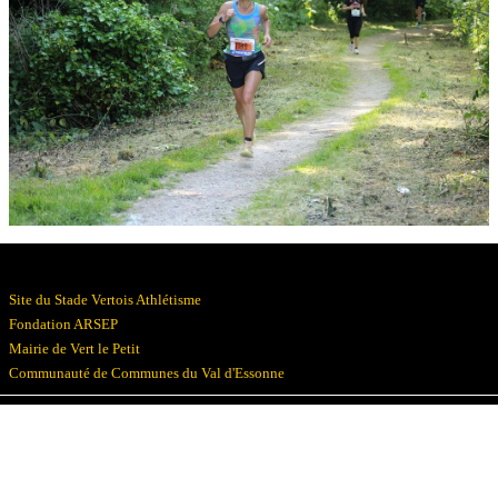
Résultats
Devenez bénévoles
Partenaires
Photos
▼
Site du Stade Vertois Athlétisme
Fondation ARSEP
Mairie de Vert le Petit
Communauté de Communes du Val d'Essonne