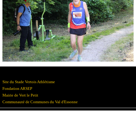
Résultats
Devenez bénévoles
Partenaires
Photos
▼
Site du Stade Vertois Athlétisme
Fondation ARSEP
Mairie de Vert le Petit
Communauté de Communes du Val d'Essonne