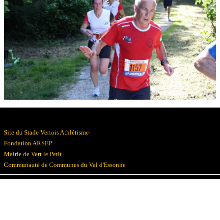
Résultats
Devenez bénévoles
Partenaires
Photos
▼
Site du Stade Vertois Athlétisme
Fondation ARSEP
Mairie de Vert le Petit
Communauté de Communes du Val d'Essonne