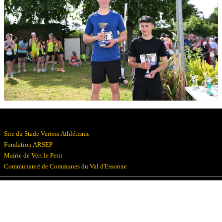
Résultats
Devenez bénévoles
Partenaires
Photos
▼
Site du Stade Vertois Athlétisme
Fondation ARSEP
Mairie de Vert le Petit
Communauté de Communes du Val d'Essonne