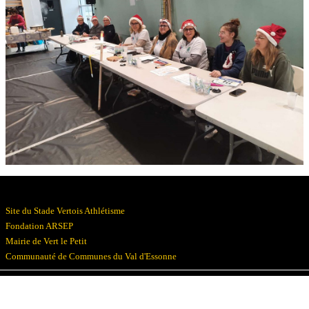
Résultats
Devenez bénévoles
Partenaires
Photos
▼
Site du Stade Vertois Athlétisme
Fondation ARSEP
Mairie de Vert le Petit
Communauté de Communes du Val d'Essonne