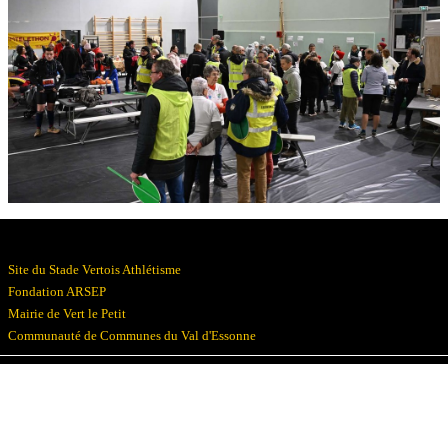
Résultats
Devenez bénévoles
Partenaires
Photos
▼
Site du Stade Vertois Athlétisme
Fondation ARSEP
Mairie de Vert le Petit
Communauté de Communes du Val d'Essonne