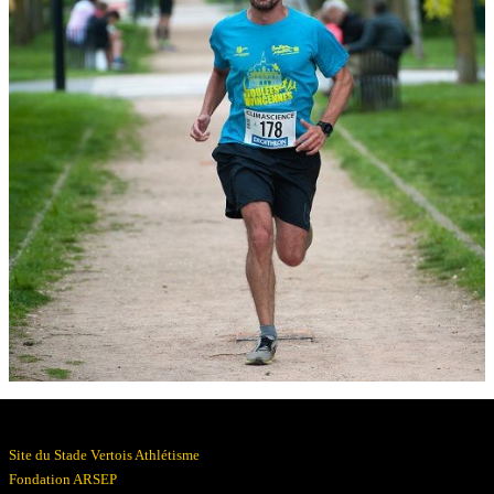
Résultats
Devenez bénévoles
Partenaires
Photos
▼
Site du Stade Vertois Athlétisme
Fondation ARSEP