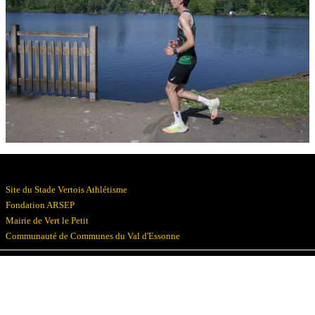
Résultats
Devenez bénévoles
Partenaires
Photos
▼
Site du Stade Vertois Athlétisme
Fondation ARSEP
Mairie de Vert le Petit
Communauté de Communes du Val d'Essonne