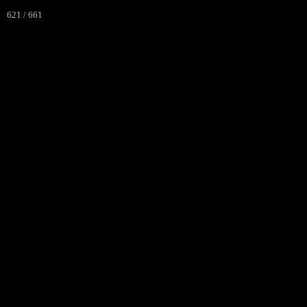
621 / 661
La Ronde d
J'aime courir à VERT LE PET
Accueil
Programme
I